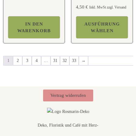
4,50
€
Inkl. MwSt zzgl. Versand
IN DEN
AUSFÜHRUNG
WARENKORB
WÄHLEN
1
2
3
4
…
31
32
33
→
Vertrag widerrufen
Deko, Floristik und Café mit Herz-