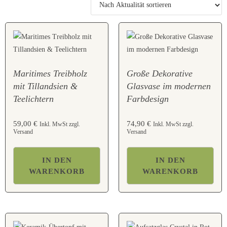
Maritimes Treibholz
Große Dekorative
mit Tillandsien &
Glasvase im modernen
Teelichtern
Farbdesign
59,00
€
74,90
€
Inkl. MwSt zzgl.
Inkl. MwSt zzgl.
Versand
Versand
IN DEN
IN DEN
WARENKORB
WARENKORB