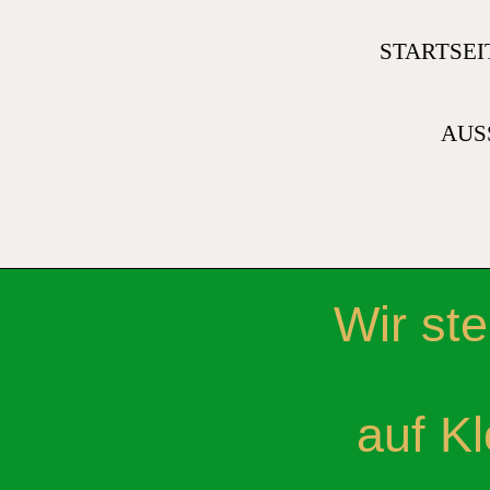
STARTSEI
AUS
Wir st
auf K