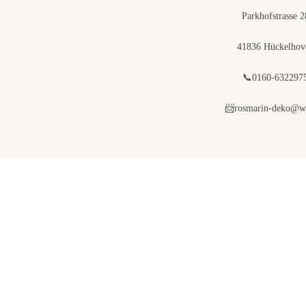
Parkhofstrasse 2
41836 Hückelhov
📞0160-632297
📨rosmarin-deko@w