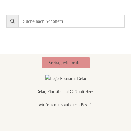
l
(
w
i
e
d
e
r
Vertrag widerrufen
h
o
l
Deko, Floristik und Café mit Herz-
e
n
wir freuen uns auf euren Besuch
)
*