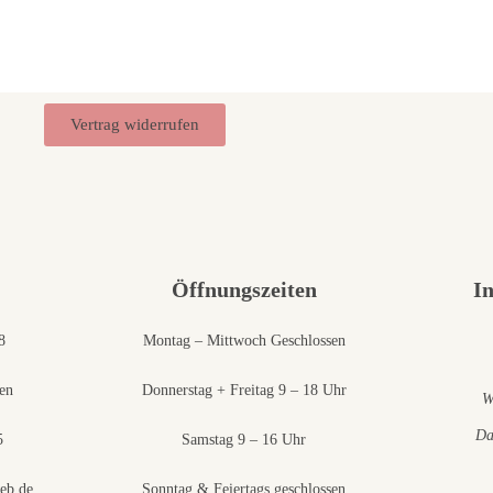
Vertrag widerrufen
Öffnungszeiten
I
8
Montag – Mittwoch Geschlossen
en
Donnerstag + Freitag 9 – 18 Uhr
W
Da
5
Samstag 9 – 16 Uhr
eb.de
Sonntag & Feiertags geschlossen