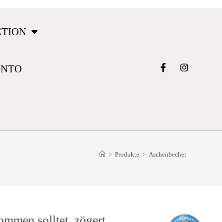
CTION
ONTO
>
Produkte
>
Aschenbecher
ommen solltet, zögert