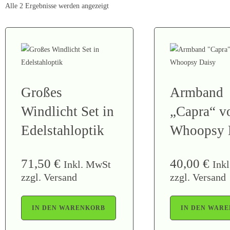
Alle 2 Ergebnisse werden angezeigt
Großes
Armband
Windlicht Set in
„Capra“ v
Edelstahloptik
Whoopsy 
71,50
€
40,00
€
Inkl. MwSt
Ink
zzgl. Versand
zzgl. Versand
IN DEN WARENKORB
IN DEN WAR