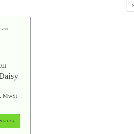
on
Daisy
l. MwSt
ENKORB