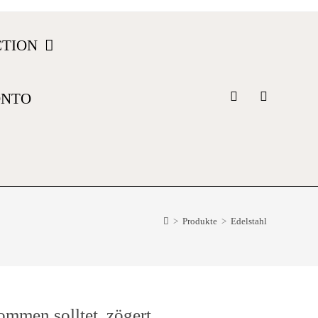
CTION
ONTO
>
Produkte
>
Edelstahl
ommen solltet, zögert