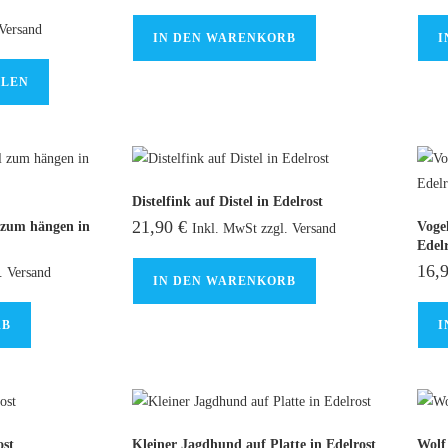
Versand
IN DEN WARENKORB
I
HLEN
Distelfink auf Distel in Edelrost
21,90
€
 zum hängen in
Voge
Inkl. MwSt zzgl. Versand
Edel
16,
. Versand
IN DEN WARENKORB
RB
I
ost
Kleiner Jagdhund auf Platte in Edelrost
Wolf 