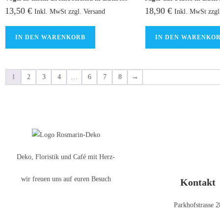
13,50
€
18,90
€
Inkl. MwSt zzgl. Versand
Inkl. MwSt zzgl
IN DEN WARENKORB
IN DEN WARENKO
1
2
3
4
…
6
7
8
→
Deko, Floristik und Café mit Herz-
wir freuen uns auf euren Besuch
Kontakt
Parkhofstrasse 2