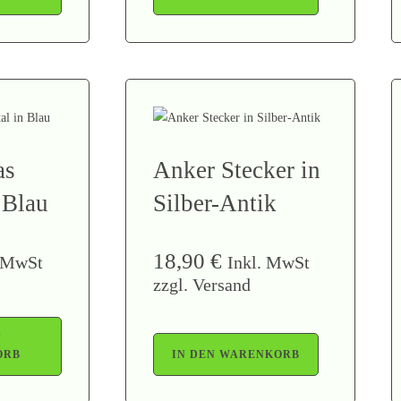
as
Anker Stecker in
 Blau
Silber-Antik
18,90
€
. MwSt
Inkl. MwSt
zzgl. Versand
N
ORB
IN DEN WARENKORB