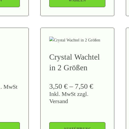
N
WÄHLEN
Crystal Wachtel
in 2 Größen
3,50
€
–
7,50
€
l. MwSt
Inkl. MwSt zzgl.
Versand
N
AUSFÜHRUNG