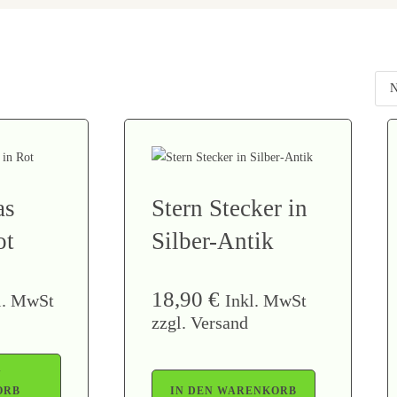
as
Stern Stecker in
ot
Silber-Antik
18,90
€
l. MwSt
Inkl. MwSt
zzgl. Versand
N
ORB
IN DEN WARENKORB