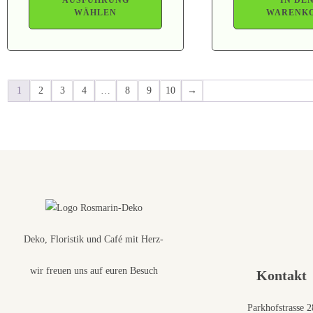
WÄHLEN
WARENK
1
2
3
4
…
8
9
10
→
Deko, Floristik und Café mit Herz-
wir freuen uns auf euren Besuch
Kontakt
Parkhofstrasse 2