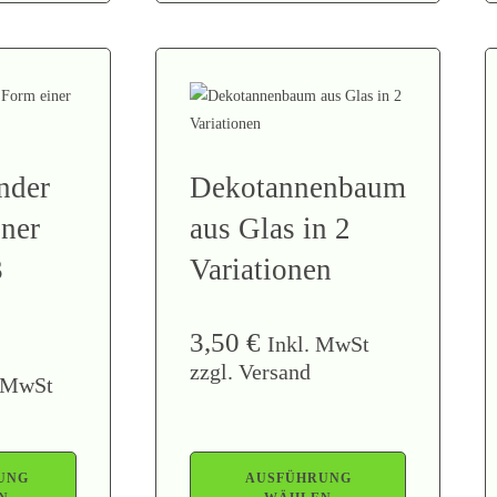
nder
Dekotannenbaum
iner
aus Glas in 2
3
Variationen
3,50
€
Inkl. MwSt
zzgl. Versand
. MwSt
UNG
AUSFÜHRUNG