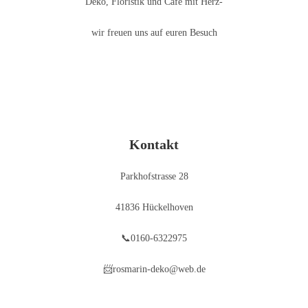
Deko, Floristik und Café mit Herz-
wir freuen uns auf euren Besuch
Kontakt
Parkhofstrasse 28
41836 Hückelhoven
📞0160-6322975
📨rosmarin-deko@web.de