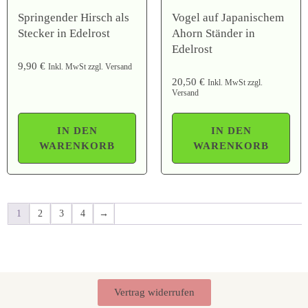
Springender Hirsch als
Vogel auf Japanischem
Stecker in Edelrost
Ahorn Ständer in
Edelrost
9,90
€
Inkl. MwSt zzgl. Versand
20,50
€
Inkl. MwSt zzgl.
Versand
IN DEN
IN DEN
WARENKORB
WARENKORB
1
2
3
4
→
Vertrag widerrufen