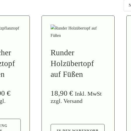
cher
Runder
ztopf
Holzübertopf
en
auf Füßen
90
€
18,90
€
Inkl. MwSt
gl.
zzgl. Versand
UNG
N
IN DEN WARENKORB