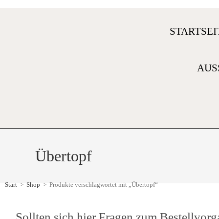
STARTSEI
AUS
Übertopf
Start
>
Shop
>
Produkte verschlagwortet mit „Übertopf“
Sollten sich hier Fragen zum Bestellvorg