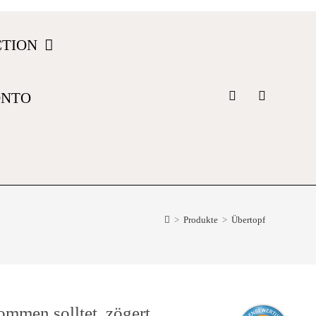
CTION
ONTO
>
Produkte
>
Übertopf
ommen solltet, zögert