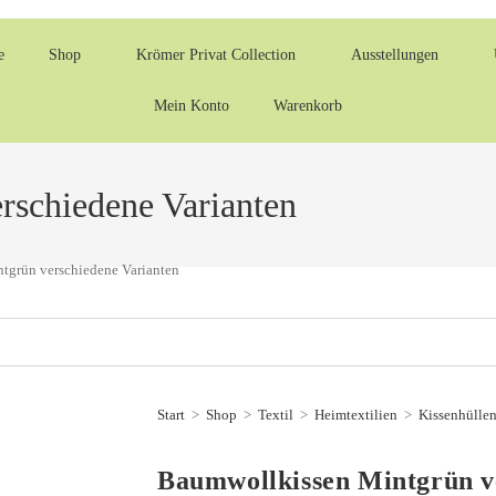
e
Shop
Krömer Privat Collection
Ausstellungen
Mein Konto
Warenkorb
rschiedene Varianten
tgrün verschiedene Varianten
Start
>
Shop
>
Textil
>
Heimtextilien
>
Kissenhülle
Baumwollkissen Mintgrün v