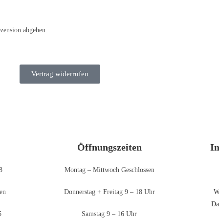
ezension abgeben.
Vertrag widerrufen
Öffnungszeiten
I
8
Montag – Mittwoch Geschlossen
en
Donnerstag + Freitag 9 – 18 Uhr
W
Da
5
Samstag 9 – 16 Uhr