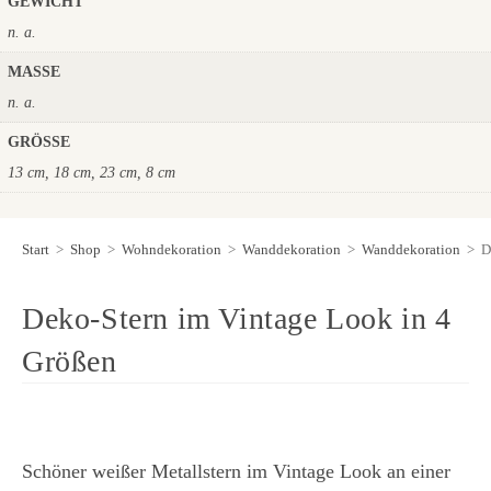
GEWICHT
n. a.
MASSE
n. a.
GRÖSSE
13 cm, 18 cm, 23 cm, 8 cm
Start
>
Shop
>
Wohndekoration
>
Wanddekoration
>
Wanddekoration
>
D
Deko-Stern im Vintage Look in 4
Größen
Schöner weißer Metallstern im Vintage Look an einer