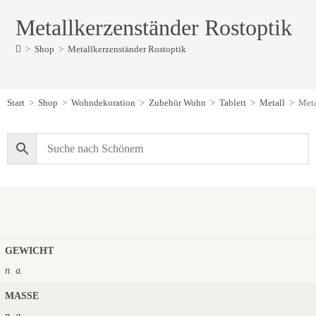
Metallkerzenständer Rostoptik
>
Shop
>
Metallkerzenständer Rostoptik
Start
>
Shop
>
Wohndekoration
>
Zubehör Wohn
>
Tablett
>
Metall
>
Meta
GEWICHT
n. a.
MASSE
n. a.