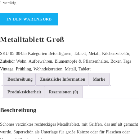
1 vorrätig
Metalltablett
IN DEN WARENKORB
Groß
Menge
Metalltablett Groß
SKU
05-00435
Kategorien
Betonfiguren
,
Tablett
,
Metall
,
Küchenzubehör
,
Zubehör Wohn
,
Aufbewahren
,
Blumentöpfe & Pflanzenhalter
,
Boxen
Tags
Vintage
,
Frühling
,
Wohndekoration
,
Metall
,
Tablett
Beschreibung
Zusätzliche Information
Marke
Produktsicherheit
Rezensionen (0)
Beschreibung
Schönes verzinktes rechteckiges Metalltablett, mit Griffen, das auf alt gemacht
wurde. Superschön als Unterlage für große Kränze oder für Flaschen oder