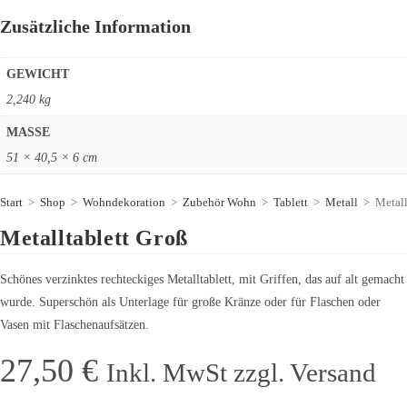
Zusätzliche Information
GEWICHT
2,240 kg
MASSE
51 × 40,5 × 6 cm
Start
>
Shop
>
Wohndekoration
>
Zubehör Wohn
>
Tablett
>
Metall
>
Metall
Metalltablett Groß
Schönes verzinktes rechteckiges Metalltablett, mit Griffen, das auf alt gemacht
wurde. Superschön als Unterlage für große Kränze oder für Flaschen oder
Vasen mit Flaschenaufsätzen.
27,50
€
Inkl. MwSt zzgl. Versand