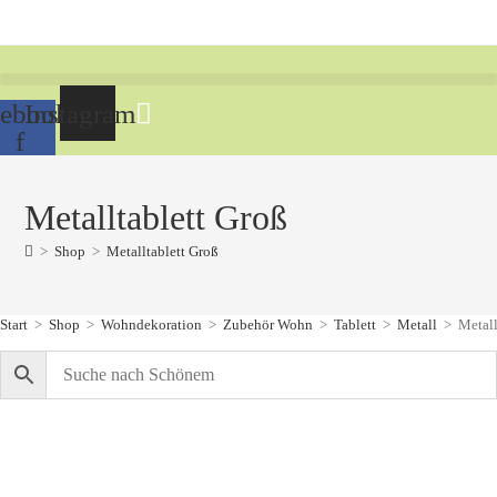
Zum
Inhalt
springen
ebook-
Instagram
f
Metalltablett Groß
>
Shop
>
Metalltablett Groß
Start
>
Shop
>
Wohndekoration
>
Zubehör Wohn
>
Tablett
>
Metall
>
Metall