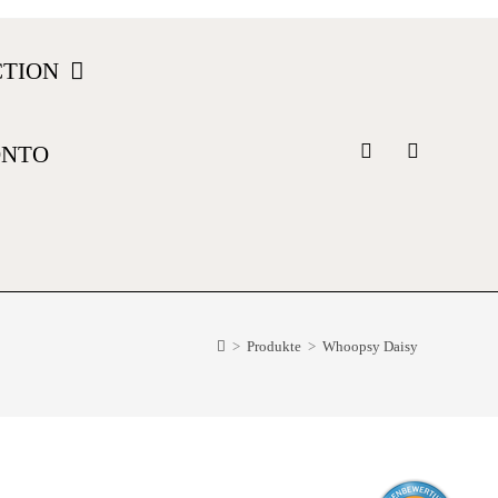
CTION
ONTO
>
Produkte
>
Whoopsy Daisy