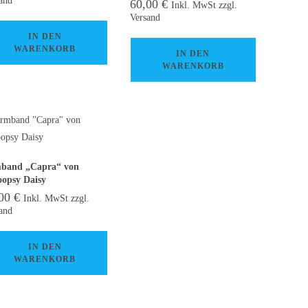
60,00
€
Inkl. MwSt zzgl.
Versand
IN DEN
WARENKORB
IN DEN
WARENKORB
band „Capra“ von
opsy Daisy
,00
€
Inkl. MwSt zzgl.
and
IN DEN
WARENKORB