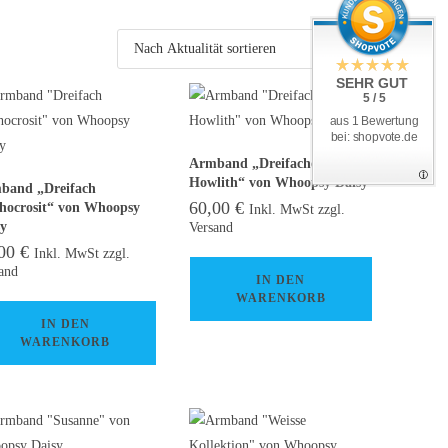
SEHR GUT
5 / 5
aus 1 Bewertung
bei: shopvote.de
Armband „Dreifacher
Howlith“ von Whoopsy Daisy
band „Dreifach
60,00
€
hocrosit“ von Whoopsy
Inkl. MwSt zzgl.
sy
Versand
,00
€
Inkl. MwSt zzgl.
and
IN DEN
WARENKORB
IN DEN
WARENKORB