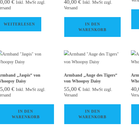
60,00
€
40,00
€
Inkl. MwSt zzgl.
Inkl. MwSt zzgl.
ersand
Versand
WEITERLESEN
IN DEN
WARENKORB
rmband „Jaspis“ von
Armband „Auge des Tigers“
Arm
hoopsy Daisy
von Whoopsy Daisy
Who
55,00
€
55,00
€
40
Inkl. MwSt zzgl.
Inkl. MwSt zzgl.
ersand
Versand
Vers
IN DEN
IN DEN
WARENKORB
WARENKORB