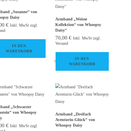
band „Susanne“ von
opsy Daisy
Armband „Weisse
,00
€
Kollektion“ von Whoopsy
Inkl. MwSt zzgl.
and
Daisy“
70,00
€
Inkl. MwSt zzgl.
Versand
IN DEN
WARENKORB
IN DEN
Start
>
Marken
>
Whoopsy Daisy
WARENKORB
band „Schwarzer
astein“ von Whoopsy
Armband „Dreifach
sy
Aventurin-Glück“ von
,00
€
Whoopsy Daisy
Inkl. MwSt zzgl.
and