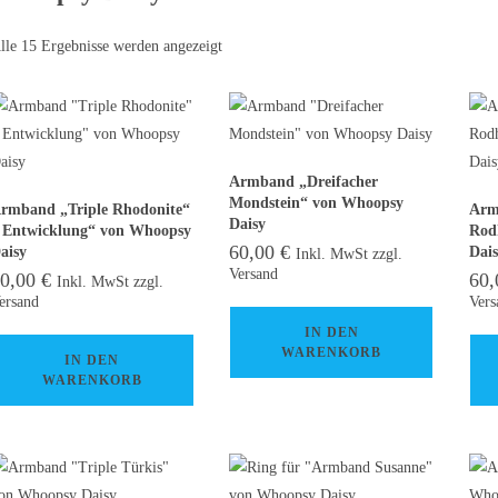
lle 15 Ergebnisse werden angezeigt
Armband „Dreifacher
Mondstein“ von Whoopsy
rmband „Triple Rhodonite“
Arm
Daisy
 Entwicklung“ von Whoopsy
Rod
60,00
€
aisy
Dai
Inkl. MwSt zzgl.
Versand
60,00
€
60
Inkl. MwSt zzgl.
ersand
Vers
IN DEN
WARENKORB
IN DEN
WARENKORB