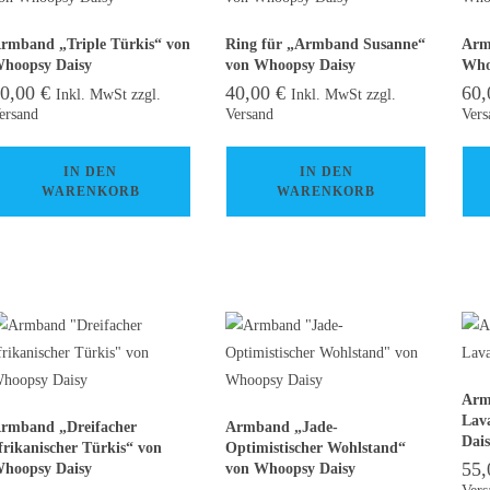
rmband „Triple Türkis“ von
Ring für „Armband Susanne“
Arm
hoopsy Daisy
von Whoopsy Daisy
Who
60,00
€
40,00
€
60
Inkl. MwSt zzgl.
Inkl. MwSt zzgl.
ersand
Versand
Vers
IN DEN
IN DEN
WARENKORB
WARENKORB
Arm
Lav
rmband „Dreifacher
Armband „Jade-
Dai
frikanischer Türkis“ von
Optimistischer Wohlstand“
55
hoopsy Daisy
von Whoopsy Daisy
Vers