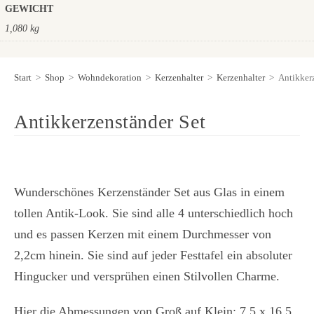
GEWICHT
1,080 kg
Start
>
Shop
>
Wohndekoration
>
Kerzenhalter
>
Kerzenhalter
>
Antikker
Antikkerzenständer Set
Wunderschönes Kerzenständer Set aus Glas in einem
tollen Antik-Look. Sie sind alle 4 unterschiedlich hoch
und es passen Kerzen mit einem Durchmesser von
2,2cm hinein. Sie sind auf jeder Festtafel ein absoluter
Hingucker und versprühen einen Stilvollen Charme.
Hier die Abmessungen von Groß auf Klein: 7,5 x 16,5,