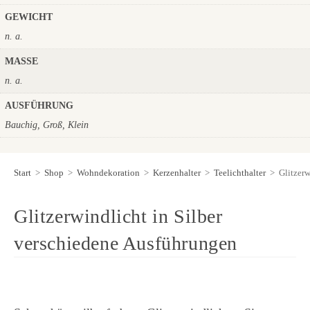
GEWICHT
n. a.
MASSE
n. a.
AUSFÜHRUNG
Bauchig, Groß, Klein
Start
>
Shop
>
Wohndekoration
>
Kerzenhalter
>
Teelichthalter
>
Glitzerw
Glitzerwindlicht in Silber
verschiedene Ausführungen