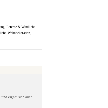
ung
,
Laterne & Windlicht
icht
,
Wohndekoration
,
d und eignet sich auch