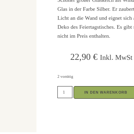
Schöner großer Glaskelch als Windl
Glas in der Farbe Silber. Er zaube
Licht an die Wand und eignet sich
Deko des Feiertagstisches. Es gibt
nicht im Preis enthalten.
22,90
€
Inkl. MwSt 
2 vorrätig
IN DEN WARENKORB