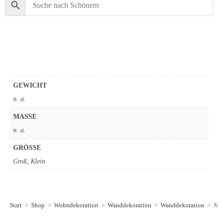
GEWICHT
n. a.
MASSE
n. a.
GRÖSSE
Groß, Klein
Start
>
Shop
>
Wohndekoration
>
Wanddekoration
>
Wanddekoration
>
M