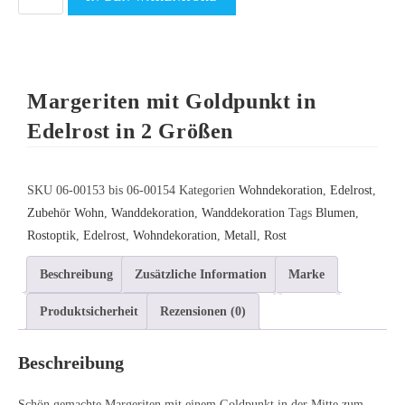
Margeriten mit Goldpunkt in
Edelrost in 2 Größen
SKU
06-00153 bis 06-00154
Kategorien
Wohndekoration
,
Edelrost
,
Zubehör Wohn
,
Wanddekoration
,
Wanddekoration
Tags
Blumen
,
Rostoptik
,
Edelrost
,
Wohndekoration
,
Metall
,
Rost
Beschreibung
Zusätzliche Information
Marke
Produktsicherheit
Rezensionen (0)
Beschreibung
Schön gemachte Margeriten mit einem Goldpunkt in der Mitte zum