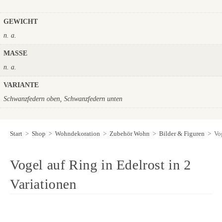
GEWICHT
n. a.
MASSE
n. a.
VARIANTE
Schwanzfedern oben, Schwanzfedern unten
Start
>
Shop
>
Wohndekoration
>
Zubehör Wohn
>
Bilder & Figuren
>
Vo
Vogel auf Ring in Edelrost in 2
Variationen