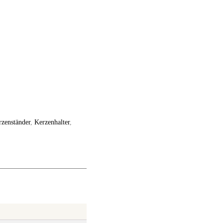
rzenständer
,
Kerzenhalter
,
r