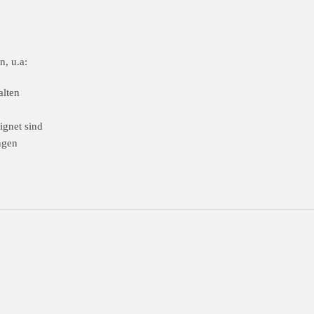
, u.a:
alten
ignet sind
ngen