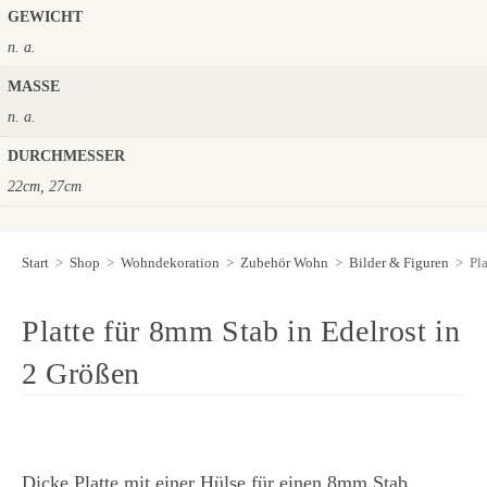
GEWICHT
n. a.
MASSE
n. a.
DURCHMESSER
22cm, 27cm
Start
>
Shop
>
Wohndekoration
>
Zubehör Wohn
>
Bilder & Figuren
>
Pl
Platte für 8mm Stab in Edelrost in
2 Größen
Dicke Platte mit einer Hülse für einen 8mm Stab.